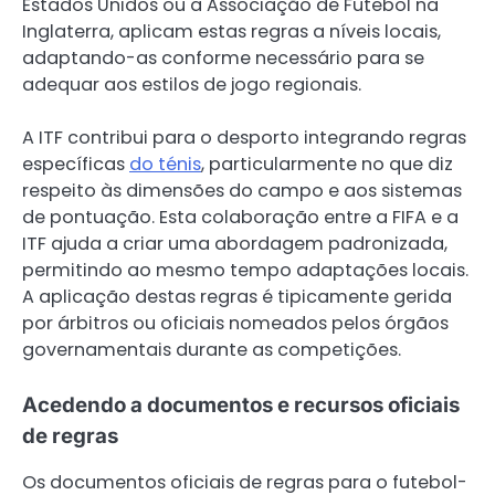
Estados Unidos ou a Associação de Futebol na
Inglaterra, aplicam estas regras a níveis locais,
adaptando-as conforme necessário para se
adequar aos estilos de jogo regionais.
A ITF contribui para o desporto integrando regras
específicas
do ténis
, particularmente no que diz
respeito às dimensões do campo e aos sistemas
de pontuação. Esta colaboração entre a FIFA e a
ITF ajuda a criar uma abordagem padronizada,
permitindo ao mesmo tempo adaptações locais.
A aplicação destas regras é tipicamente gerida
por árbitros ou oficiais nomeados pelos órgãos
governamentais durante as competições.
Acedendo a documentos e recursos oficiais
de regras
Os documentos oficiais de regras para o futebol-