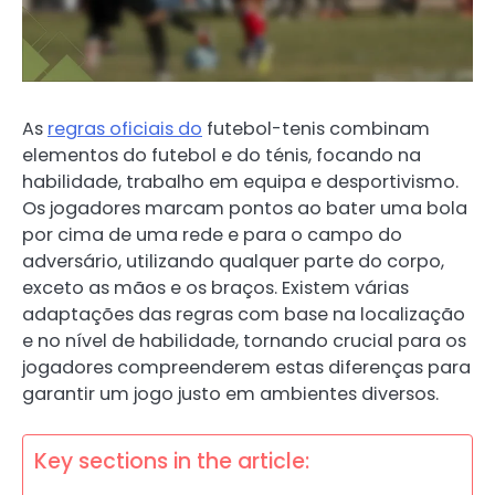
As
regras oficiais do
futebol-tenis combinam
elementos do futebol e do ténis, focando na
habilidade, trabalho em equipa e desportivismo.
Os jogadores marcam pontos ao bater uma bola
por cima de uma rede e para o campo do
adversário, utilizando qualquer parte do corpo,
exceto as mãos e os braços. Existem várias
adaptações das regras com base na localização
e no nível de habilidade, tornando crucial para os
jogadores compreenderem estas diferenças para
garantir um jogo justo em ambientes diversos.
Key sections in the article: