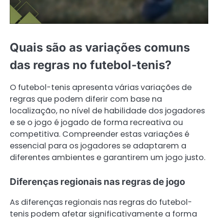
Quais são as variações comuns
das regras no futebol-tenis?
O futebol-tenis apresenta várias variações de
regras que podem diferir com base na
localização, no nível de habilidade dos jogadores
e se o jogo é jogado de forma recreativa ou
competitiva. Compreender estas variações é
essencial para os jogadores se adaptarem a
diferentes ambientes e garantirem um jogo justo.
Diferenças regionais nas regras de jogo
As diferenças regionais nas regras do futebol-
tenis podem afetar significativamente a forma