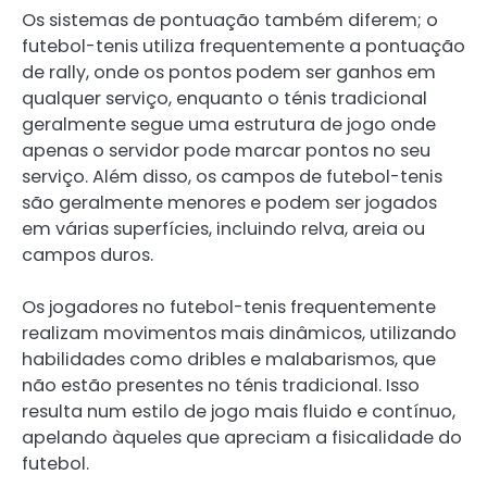
Os sistemas de pontuação também diferem; o
futebol-tenis utiliza frequentemente a pontuação
de rally, onde os pontos podem ser ganhos em
qualquer serviço, enquanto o ténis tradicional
geralmente segue uma estrutura de jogo onde
apenas o servidor pode marcar pontos no seu
serviço. Além disso, os campos de futebol-tenis
são geralmente menores e podem ser jogados
em várias superfícies, incluindo relva, areia ou
campos duros.
Os jogadores no futebol-tenis frequentemente
realizam movimentos mais dinâmicos, utilizando
habilidades como dribles e malabarismos, que
não estão presentes no ténis tradicional. Isso
resulta num estilo de jogo mais fluido e contínuo,
apelando àqueles que apreciam a fisicalidade do
futebol.