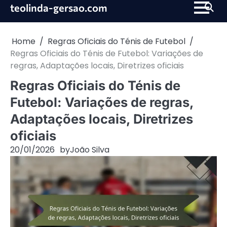
Skip
teolinda-gersao.com
to
content
Home
Regras Oficiais do Ténis de Futebol
Regras Oficiais do Ténis de Futebol: Variações de
regras, Adaptações locais, Diretrizes oficiais
Regras Oficiais do Ténis de
Futebol: Variações de regras,
Adaptações locais, Diretrizes
oficiais
20/01/2026
by
João Silva