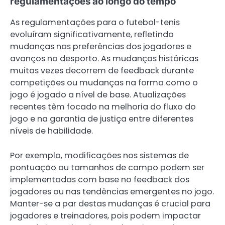
regulamentações ao longo do tempo
As regulamentações para o futebol-tenis
evoluíram significativamente, refletindo
mudanças nas preferências dos jogadores e
avanços no desporto. As mudanças históricas
muitas vezes decorrem de feedback durante
competições ou mudanças na forma como o
jogo é jogado a nível de base. Atualizações
recentes têm focado na melhoria do fluxo do
jogo e na garantia de justiça entre diferentes
níveis de habilidade.
Por exemplo, modificações nos sistemas de
pontuação ou tamanhos de campo podem ser
implementadas com base no feedback dos
jogadores ou nas tendências emergentes no jogo.
Manter-se a par destas mudanças é crucial para
jogadores e treinadores, pois podem impactar