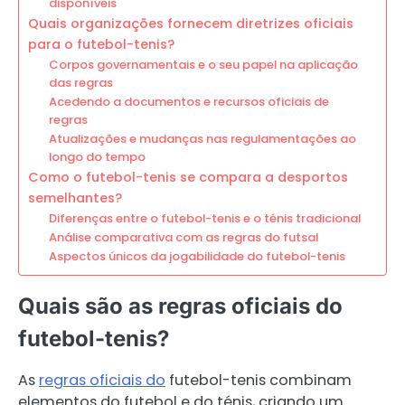
disponíveis
Quais organizações fornecem diretrizes oficiais
para o futebol-tenis?
Corpos governamentais e o seu papel na aplicação
das regras
Acedendo a documentos e recursos oficiais de
regras
Atualizações e mudanças nas regulamentações ao
longo do tempo
Como o futebol-tenis se compara a desportos
semelhantes?
Diferenças entre o futebol-tenis e o ténis tradicional
Análise comparativa com as regras do futsal
Aspectos únicos da jogabilidade do futebol-tenis
Quais são as regras oficiais do
futebol-tenis?
As
regras oficiais do
futebol-tenis combinam
elementos do futebol e do ténis, criando um