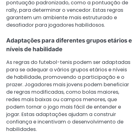
pontuação padronizado, como a pontuação de
rally, para determinar o vencedor. Estas regras
garantem um ambiente mais estruturado e
desafiador para jogadores habilidosos.
Adaptações para diferentes grupos etários e
níveis de habilidade
As regras do futebol-tenis podem ser adaptadas
para se adequar a vários grupos etários e níveis
de habilidade, promovendo a participação e o
prazer. Jogadores mais jovens podem beneficiar
de regras modificadas, como bolas maiores,
redes mais baixas ou campos menores, que
podem tornar o jogo mais fácil de entender e
jogar. Estas adaptações ajudam a construir
confiança e incentivam o desenvolvimento de
habilidades.