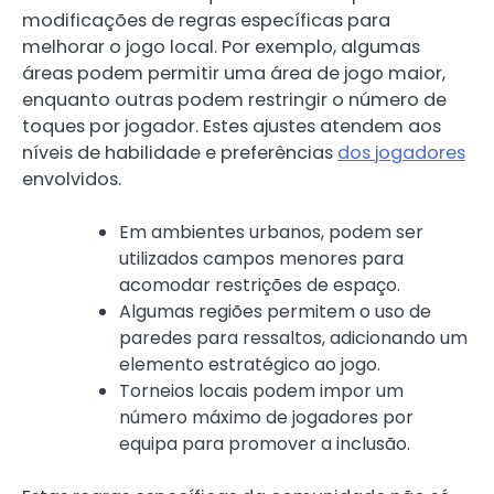
modificações de regras específicas para
melhorar o jogo local. Por exemplo, algumas
áreas podem permitir uma área de jogo maior,
enquanto outras podem restringir o número de
toques por jogador. Estes ajustes atendem aos
níveis de habilidade e preferências
dos jogadores
envolvidos.
Em ambientes urbanos, podem ser
utilizados campos menores para
acomodar restrições de espaço.
Algumas regiões permitem o uso de
paredes para ressaltos, adicionando um
elemento estratégico ao jogo.
Torneios locais podem impor um
número máximo de jogadores por
equipa para promover a inclusão.