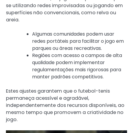
se utilizando redes improvisadas ou jogando em
superfícies não convencionais, como relva ou
areia.
Algumas comunidades podem usar
redes portáteis para facilitar o jogo em
parques ou áreas recreativas.
Regiões com acesso a campos de alta
qualidade podem implementar
regulamentações mais rigorosas para
manter padrões competitivos.
Estes ajustes garantem que o futebol-tenis
permaneça acessível e agradável,
independentemente dos recursos disponíveis, ao
mesmo tempo que promovem a criatividade no
jogo.