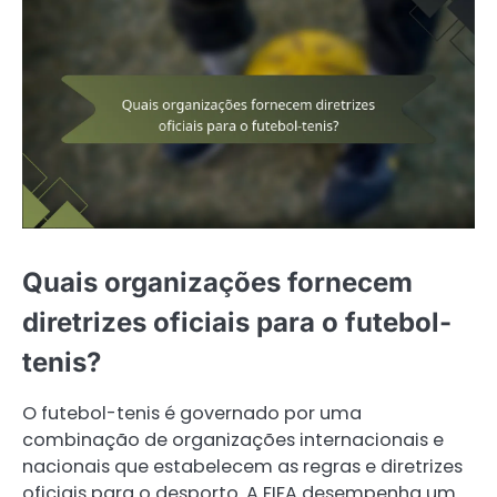
Quais organizações fornecem
diretrizes oficiais para o futebol-
tenis?
O futebol-tenis é governado por uma
combinação de organizações internacionais e
nacionais que estabelecem as regras e diretrizes
oficiais para o desporto. A FIFA desempenha um