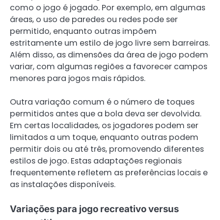
como o jogo é jogado. Por exemplo, em algumas
áreas, o uso de paredes ou redes pode ser
permitido, enquanto outras impõem
estritamente um estilo de jogo livre sem barreiras.
Além disso, as dimensões da área de jogo podem
variar, com algumas regiões a favorecer campos
menores para jogos mais rápidos.
Outra variação comum é o número de toques
permitidos antes que a bola deva ser devolvida.
Em certas localidades, os jogadores podem ser
limitados a um toque, enquanto outras podem
permitir dois ou até três, promovendo diferentes
estilos de jogo. Estas adaptações regionais
frequentemente refletem as preferências locais e
as instalações disponíveis.
Variações para jogo recreativo versus