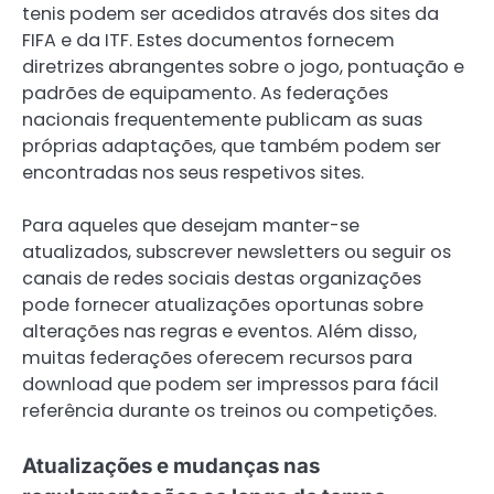
tenis podem ser acedidos através dos sites da
FIFA e da ITF. Estes documentos fornecem
diretrizes abrangentes sobre o jogo, pontuação e
padrões de equipamento. As federações
nacionais frequentemente publicam as suas
próprias adaptações, que também podem ser
encontradas nos seus respetivos sites.
Para aqueles que desejam manter-se
atualizados, subscrever newsletters ou seguir os
canais de redes sociais destas organizações
pode fornecer atualizações oportunas sobre
alterações nas regras e eventos. Além disso,
muitas federações oferecem recursos para
download que podem ser impressos para fácil
referência durante os treinos ou competições.
Atualizações e mudanças nas