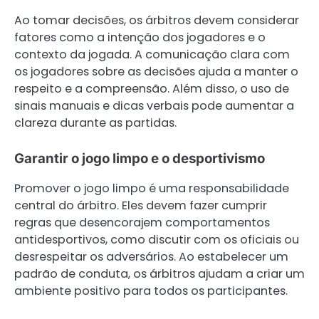
Ao tomar decisões, os árbitros devem considerar
fatores como a intenção dos jogadores e o
contexto da jogada. A comunicação clara com
os jogadores sobre as decisões ajuda a manter o
respeito e a compreensão. Além disso, o uso de
sinais manuais e dicas verbais pode aumentar a
clareza durante as partidas.
Garantir o jogo limpo e o desportivismo
Promover o jogo limpo é uma responsabilidade
central do árbitro. Eles devem fazer cumprir
regras que desencorajem comportamentos
antidesportivos, como discutir com os oficiais ou
desrespeitar os adversários. Ao estabelecer um
padrão de conduta, os árbitros ajudam a criar um
ambiente positivo para todos os participantes.