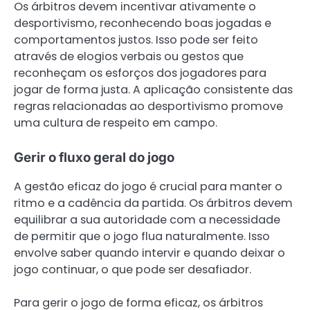
Os árbitros devem incentivar ativamente o
desportivismo, reconhecendo boas jogadas e
comportamentos justos. Isso pode ser feito
através de elogios verbais ou gestos que
reconheçam os esforços dos jogadores para
jogar de forma justa. A aplicação consistente das
regras relacionadas ao desportivismo promove
uma cultura de respeito em campo.
Gerir o fluxo geral do jogo
A gestão eficaz do jogo é crucial para manter o
ritmo e a cadência da partida. Os árbitros devem
equilibrar a sua autoridade com a necessidade
de permitir que o jogo flua naturalmente. Isso
envolve saber quando intervir e quando deixar o
jogo continuar, o que pode ser desafiador.
Para gerir o jogo de forma eficaz, os árbitros