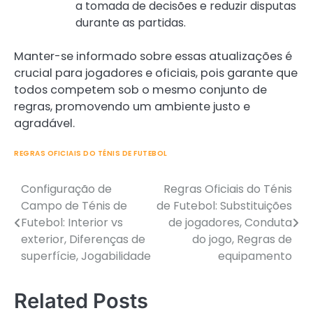
a tomada de decisões e reduzir disputas
durante as partidas.
Manter-se informado sobre essas atualizações é
crucial para jogadores e oficiais, pois garante que
todos competem sob o mesmo conjunto de
regras, promovendo um ambiente justo e
agradável.
REGRAS OFICIAIS DO TÉNIS DE FUTEBOL
Configuração de
Regras Oficiais do Ténis
Post
Campo de Ténis de
de Futebol: Substituições
navigation
Futebol: Interior vs
de jogadores, Conduta
exterior, Diferenças de
do jogo, Regras de
superfície, Jogabilidade
equipamento
Related Posts