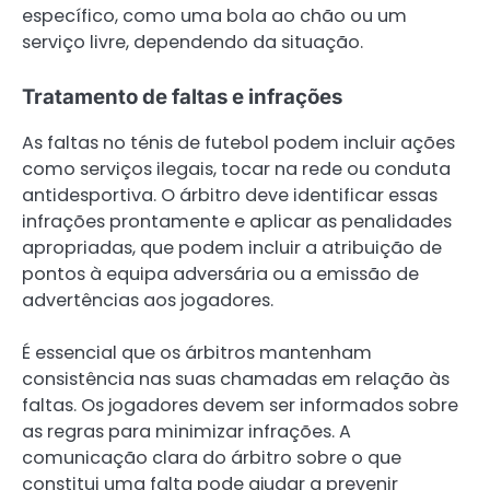
específico, como uma bola ao chão ou um
serviço livre, dependendo da situação.
Tratamento de faltas e infrações
As faltas no ténis de futebol podem incluir ações
como serviços ilegais, tocar na rede ou conduta
antidesportiva. O árbitro deve identificar essas
infrações prontamente e aplicar as penalidades
apropriadas, que podem incluir a atribuição de
pontos à equipa adversária ou a emissão de
advertências aos jogadores.
É essencial que os árbitros mantenham
consistência nas suas chamadas em relação às
faltas. Os jogadores devem ser informados sobre
as regras para minimizar infrações. A
comunicação clara do árbitro sobre o que
constitui uma falta pode ajudar a prevenir