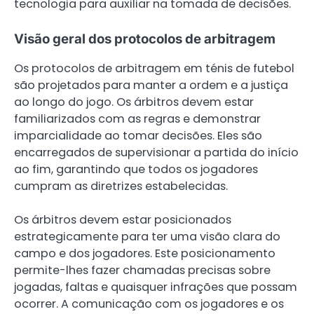
tecnologia para auxiliar na tomada de decisões.
Visão geral dos protocolos de arbitragem
Os protocolos de arbitragem em ténis de futebol
são projetados para manter a ordem e a justiça
ao longo do jogo. Os árbitros devem estar
familiarizados com as regras e demonstrar
imparcialidade ao tomar decisões. Eles são
encarregados de supervisionar a partida do início
ao fim, garantindo que todos os jogadores
cumpram as diretrizes estabelecidas.
Os árbitros devem estar posicionados
estrategicamente para ter uma visão clara do
campo e dos jogadores. Este posicionamento
permite-lhes fazer chamadas precisas sobre
jogadas, faltas e quaisquer infrações que possam
ocorrer. A comunicação com os jogadores e os