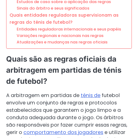
Estudos de caso sobre a aplicação das regras
Sinais do árbitro e seus significados
Quais entidades reguladoras supervisionam as
regras do ténis de futebol?
Entidades reguladoras internacionais e seus papéis
Variações regionais e nacionais nas regras
Atualizações e mudanças nas regras oficiais
Quais são as regras oficiais da
arbitragem em partidas de ténis
de futebol?
A arbitragem em partidas de
ténis de
futebol
envolve um conjunto de regras e protocolos
estabelecidos que garantem o jogo limpo e a
conduta adequada durante o jogo. Os árbitros
são responsáveis por fazer cumprir essas regras,
gerir o
comportamento dos jogadores
e utilizar