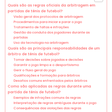
Quais são as regras oficiais da arbitragem em
partidas de ténis de futebol?
Visão geral dos protocolos de arbitragem
Procedimentos para iniciar e parar o jogo
Tratamento de faltas e infrações
Gestão da conduta dos jogadores durante as
partidas
Uso da tecnologia na arbitragem
Quais são as principais responsabilidades de um
árbitro de ténis de futebol?
Tomar decisões sobre jogadas e decisões
Garantir o jogo limpo e o desportivismo
Gerir o fluxo geral do jogo
Qualificações e formação para árbitros
Desafios comuns enfrentados pelos árbitros
Como são aplicadas as regras durante uma
partida de ténis de futebol?
Exemplos de infrações comuns às regras
Interpretação de regras ambíguas durante o jogo
Consequências das violações das regras