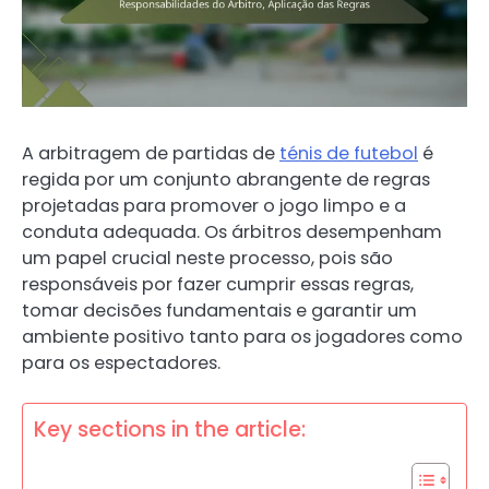
A arbitragem de partidas de
ténis de futebol
é
regida por um conjunto abrangente de regras
projetadas para promover o jogo limpo e a
conduta adequada. Os árbitros desempenham
um papel crucial neste processo, pois são
responsáveis por fazer cumprir essas regras,
tomar decisões fundamentais e garantir um
ambiente positivo tanto para os jogadores como
para os espectadores.
Key sections in the article: