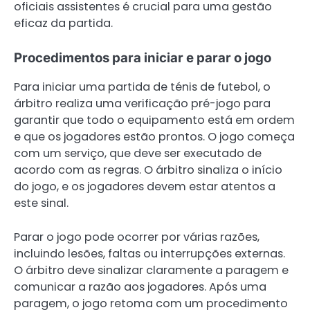
oficiais assistentes é crucial para uma gestão
eficaz da partida.
Procedimentos para iniciar e parar o jogo
Para iniciar uma partida de ténis de futebol, o
árbitro realiza uma verificação pré-jogo para
garantir que todo o equipamento está em ordem
e que os jogadores estão prontos. O jogo começa
com um serviço, que deve ser executado de
acordo com as regras. O árbitro sinaliza o início
do jogo, e os jogadores devem estar atentos a
este sinal.
Parar o jogo pode ocorrer por várias razões,
incluindo lesões, faltas ou interrupções externas.
O árbitro deve sinalizar claramente a paragem e
comunicar a razão aos jogadores. Após uma
paragem, o jogo retoma com um procedimento