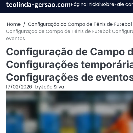
Skip
teolinda-gersao.com
Página inicial
Sobre
Fale co
to
content
Home
Configuração do Campo de Ténis de Futebol
Configuração de Campo de Ténis de Futebol: Configur
eventos
Configuração de Campo de
Configurações temporária
Configurações de evento
17/02/2026
by
João Silva