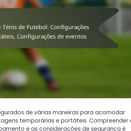
figurados de várias maneiras para acomodar
ntagens temporárias e portáteis. Compreender 
uipamento e as considerações de segurança é