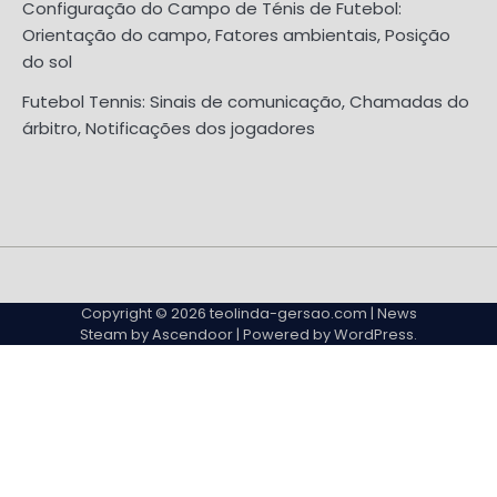
Configuração do Campo de Ténis de Futebol:
Orientação do campo, Fatores ambientais, Posição
do sol
Futebol Tennis: Sinais de comunicação, Chamadas do
árbitro, Notificações dos jogadores
About
Contact
Cookie
Privacy
Sitemap
Terms
Us
Us
Policy
Policy
and
Copyright © 2026
teolinda-gersao.com
| News
Conditions
Steam by
Ascendoor
| Powered by
WordPress
.