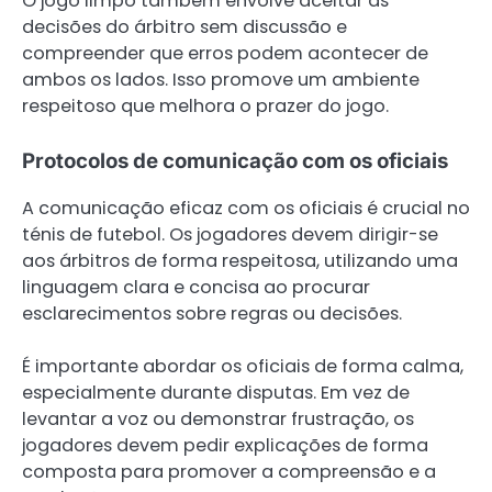
O jogo limpo também envolve aceitar as
decisões do árbitro sem discussão e
compreender que erros podem acontecer de
ambos os lados. Isso promove um ambiente
respeitoso que melhora o prazer do jogo.
Protocolos de comunicação com os oficiais
A comunicação eficaz com os oficiais é crucial no
ténis de futebol. Os jogadores devem dirigir-se
aos árbitros de forma respeitosa, utilizando uma
linguagem clara e concisa ao procurar
esclarecimentos sobre regras ou decisões.
É importante abordar os oficiais de forma calma,
especialmente durante disputas. Em vez de
levantar a voz ou demonstrar frustração, os
jogadores devem pedir explicações de forma
composta para promover a compreensão e a