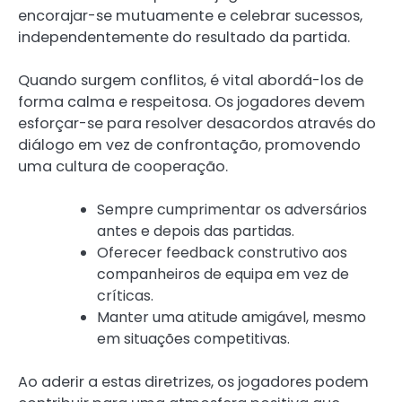
encorajar-se mutuamente e celebrar sucessos,
independentemente do resultado da partida.
Quando surgem conflitos, é vital abordá-los de
forma calma e respeitosa. Os jogadores devem
esforçar-se para resolver desacordos através do
diálogo em vez de confrontação, promovendo
uma cultura de cooperação.
Sempre cumprimentar os adversários
antes e depois das partidas.
Oferecer feedback construtivo aos
companheiros de equipa em vez de
críticas.
Manter uma atitude amigável, mesmo
em situações competitivas.
Ao aderir a estas diretrizes, os jogadores podem