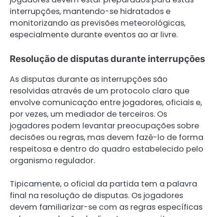
interrupções, mantendo-se hidratados e
monitorizando as previsões meteorológicas,
especialmente durante eventos ao ar livre.
Resolução de disputas durante interrupções
As disputas durante as interrupções são
resolvidas através de um protocolo claro que
envolve comunicação entre jogadores, oficiais e,
por vezes, um mediador de terceiros. Os
jogadores podem levantar preocupações sobre
decisões ou regras, mas devem fazê-lo de forma
respeitosa e dentro do quadro estabelecido pelo
organismo regulador.
Tipicamente, o oficial da partida tem a palavra
final na resolução de disputas. Os jogadores
devem familiarizar-se com as regras específicas