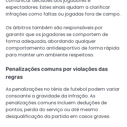
comunicar decisões aos jogadores e
espectadores. Estes sinais ajudam a clarificar
infrações como faltas ou jogadas fora de campo.
Os árbitros também são responsáveis por
garantir que os jogadores se comportem de
forma adequada, abordando qualquer
comportamento antidesportivo de forma rápida
para manter um ambiente respeitoso.
Penalizações comuns por violações das
regras
As penalizações no ténis de futebol podem variar
consoante a gravidade da infração. As
penalizações comuns incluem deduções de
pontos, perda do serviço ou até mesmo
desqualificação da partida em casos graves.