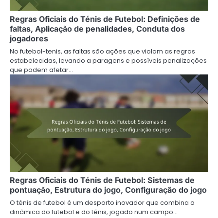
Regras Oficiais do Ténis de Futebol: Definições de
faltas, Aplicação de penalidades, Conduta dos
jogadores
No futebol-tenis, as faltas são ações que violam as regras
estabelecidas, levando a paragens e possíveis penalizações
que podem afetar…
Regras Oficiais do Ténis de Futebol: Sistemas de
pontuação, Estrutura do jogo, Configuração do jogo
O ténis de futebol é um desporto inovador que combina a
dinâmica do futebol e do ténis, jogado num campo…