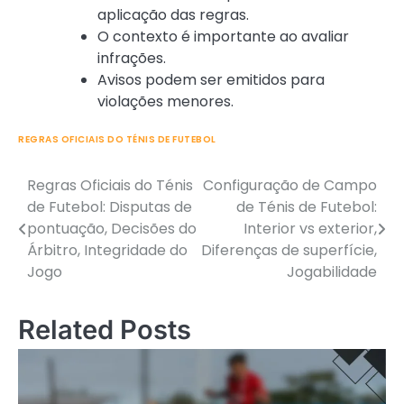
aplicação das regras.
O contexto é importante ao avaliar
infrações.
Avisos podem ser emitidos para
violações menores.
REGRAS OFICIAIS DO TÉNIS DE FUTEBOL
Regras Oficiais do Ténis
Configuração de Campo
Post
de Futebol: Disputas de
de Ténis de Futebol:
navigation
pontuação, Decisões do
Interior vs exterior,
Árbitro, Integridade do
Diferenças de superfície,
Jogo
Jogabilidade
Related Posts