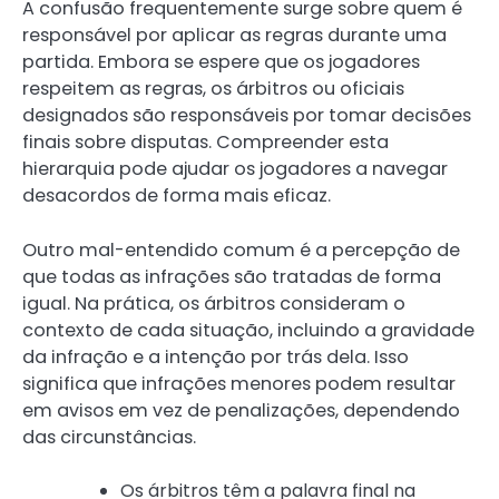
A confusão frequentemente surge sobre quem é
responsável por aplicar as regras durante uma
partida. Embora se espere que os jogadores
respeitem as regras, os árbitros ou oficiais
designados são responsáveis por tomar decisões
finais sobre disputas. Compreender esta
hierarquia pode ajudar os jogadores a navegar
desacordos de forma mais eficaz.
Outro mal-entendido comum é a percepção de
que todas as infrações são tratadas de forma
igual. Na prática, os árbitros consideram o
contexto de cada situação, incluindo a gravidade
da infração e a intenção por trás dela. Isso
significa que infrações menores podem resultar
em avisos em vez de penalizações, dependendo
das circunstâncias.
Os árbitros têm a palavra final na