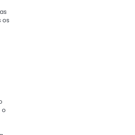
nas
s os
o
 o