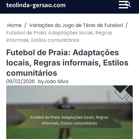
Skip
teolinda-gersao.com
to
content
Home
Variações do Jogo de Ténis de Futebol
Futebol de Praia: Adaptações locais, Regras
informais, Estilos comunitários
Futebol de Praia: Adaptações
locais, Regras informais, Estilos
comunitários
09/02/2026
by
João Silva