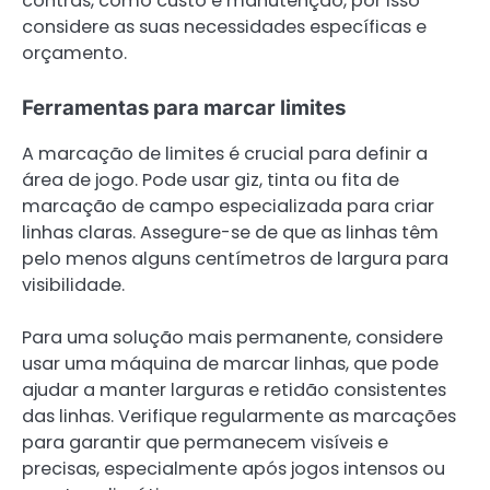
contras, como custo e manutenção, por isso
considere as suas necessidades específicas e
orçamento.
Ferramentas para marcar limites
A marcação de limites é crucial para definir a
área de jogo. Pode usar giz, tinta ou fita de
marcação de campo especializada para criar
linhas claras. Assegure-se de que as linhas têm
pelo menos alguns centímetros de largura para
visibilidade.
Para uma solução mais permanente, considere
usar uma máquina de marcar linhas, que pode
ajudar a manter larguras e retidão consistentes
das linhas. Verifique regularmente as marcações
para garantir que permanecem visíveis e
precisas, especialmente após jogos intensos ou