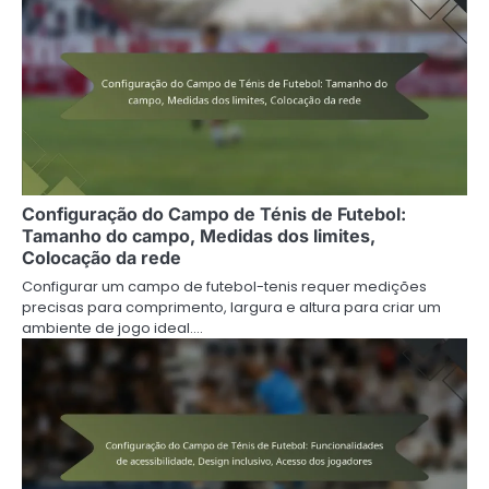
Configuração do Campo de Ténis de Futebol:
Tamanho do campo, Medidas dos limites,
Colocação da rede
Configurar um campo de futebol-tenis requer medições
precisas para comprimento, largura e altura para criar um
ambiente de jogo ideal.…