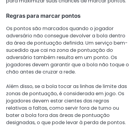
para maximizar suas chances de marcar pontos.
Regras para marcar pontos
Os pontos são marcados quando o jogador
adversário não consegue devolver a bola dentro
da área de pontuação definida. Um serviço bem-
sucedido que cai na zona de pontuação do
adversário também resulta em um ponto. Os
jogadores devem garantir que a bola não toque o
chão antes de cruzar a rede.
Além disso, se a bola tocar as linhas de limite das
zonas de pontuação, é considerada em jogo. Os
jogadores devem estar cientes das regras
relativas a faltas, como servir fora de turno ou
bater a bola fora das áreas de pontuação
designadas, o que pode levar à perda de pontos.