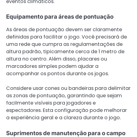
eventos climáticos.
Equipamento para áreas de pontuação
As áreas de pontuação devem ser claramente
definidas para facilitar o jogo. Você precisará de
uma rede que cumpra as regulamentações de
altura padrão, tipicamente cerca de 1 metro de
altura no centro. Além disso, placares ou
marcadores simples podem ajudar a
acompanhar os pontos durante os jogos.
Considere usar cones ou bandeiras para delimitar
as zonas de pontuação, garantindo que sejam
facilmente visíveis para jogadores e
espectadores. Esta configuração pode melhorar
a experiência geral e a clareza durante o jogo.
Suprimentos de manutenção para o campo