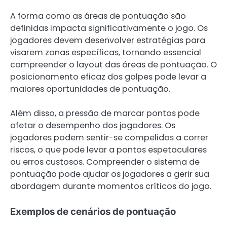
A forma como as áreas de pontuação são
definidas impacta significativamente o jogo. Os
jogadores devem desenvolver estratégias para
visarem zonas específicas, tornando essencial
compreender o layout das áreas de pontuação. O
posicionamento eficaz dos golpes pode levar a
maiores oportunidades de pontuação.
Além disso, a pressão de marcar pontos pode
afetar o desempenho dos jogadores. Os
jogadores podem sentir-se compelidos a correr
riscos, o que pode levar a pontos espetaculares
ou erros custosos. Compreender o sistema de
pontuação pode ajudar os jogadores a gerir sua
abordagem durante momentos críticos do jogo.
Exemplos de cenários de pontuação