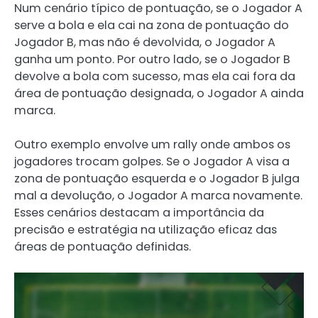
Num cenário típico de pontuação, se o Jogador A
serve a bola e ela cai na zona de pontuação do
Jogador B, mas não é devolvida, o Jogador A
ganha um ponto. Por outro lado, se o Jogador B
devolve a bola com sucesso, mas ela cai fora da
área de pontuação designada, o Jogador A ainda
marca.
Outro exemplo envolve um rally onde ambos os
jogadores trocam golpes. Se o Jogador A visa a
zona de pontuação esquerda e o Jogador B julga
mal a devolução, o Jogador A marca novamente.
Esses cenários destacam a importância da
precisão e estratégia na utilização eficaz das
áreas de pontuação definidas.