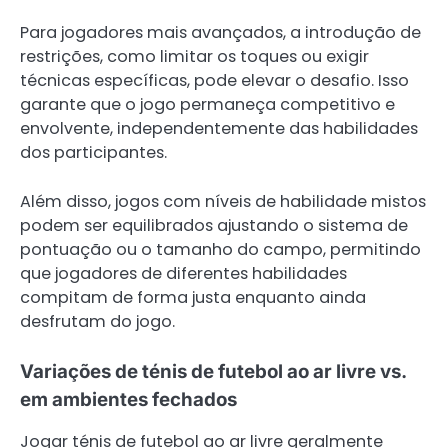
Para jogadores mais avançados, a introdução de
restrições, como limitar os toques ou exigir
técnicas específicas, pode elevar o desafio. Isso
garante que o jogo permaneça competitivo e
envolvente, independentemente das habilidades
dos participantes.
Além disso, jogos com níveis de habilidade mistos
podem ser equilibrados ajustando o sistema de
pontuação ou o tamanho do campo, permitindo
que jogadores de diferentes habilidades
compitam de forma justa enquanto ainda
desfrutam do jogo.
Variações de ténis de futebol ao ar livre vs.
em ambientes fechados
Jogar ténis de futebol ao ar livre geralmente