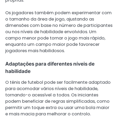
próprias.
Os jogadores também podem experimentar com
o tamanho da área de jogo, ajustando as
dimensões com base no número de participantes
ou nos níveis de habilidade envolvidos. Um
campo menor pode tornar o jogo mais rápido,
enquanto um campo maior pode favorecer
jogadores mais habilidosos.
Adaptações para diferentes níveis de
habilidade
O ténis de futebol pode ser facilmente adaptado
para acomodar vários níveis de habilidade,
tornando-o acessível a todos. Os iniciantes
podem beneficiar de regras simplificadas, como
permitir um toque extra ou usar uma bola maior
e mais macia para melhorar o controlo.