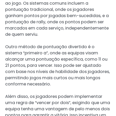
ao jogo. Os sistemas comuns incluem a
pontuação tradicional, onde os jogadores
ganham pontos por jogadas bem-sucedidas, e a
pontuação de rally, onde os pontos podem ser
marcados em cada serviço, independentemente
de quem serviu.
Outro método de pontuação divertido é o
sistema “primeiro a”, onde as equipas visam
alcançar uma pontuação específica, como 11 ou
21 pontos, para vencer. Isso pode ser ajustado
com base nos níveis de habilidade dos jogadores,
permitindo jogos mais curtos ou mais longos
conforme necessário.
Além disso, os jogadores podem implementar
uma regra de “vencer por dois”, exigindo que uma
equipa tenha uma vantagem de pelo menos dois
pontos para garantir a vitória. Isso incentiva um