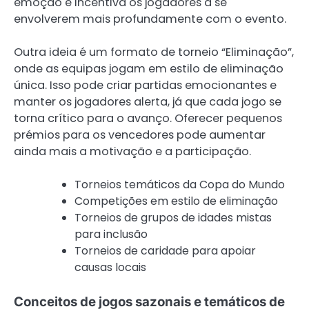
emoção e incentiva os jogadores a se
envolverem mais profundamente com o evento.
Outra ideia é um formato de torneio “Eliminação”,
onde as equipas jogam em estilo de eliminação
única. Isso pode criar partidas emocionantes e
manter os jogadores alerta, já que cada jogo se
torna crítico para o avanço. Oferecer pequenos
prémios para os vencedores pode aumentar
ainda mais a motivação e a participação.
Torneios temáticos da Copa do Mundo
Competições em estilo de eliminação
Torneios de grupos de idades mistas
para inclusão
Torneios de caridade para apoiar
causas locais
Conceitos de jogos sazonais e temáticos de