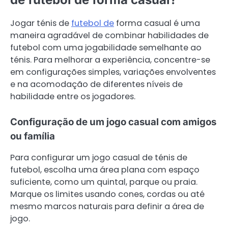
Jogar ténis de
futebol de
forma casual é uma
maneira agradável de combinar habilidades de
futebol com uma jogabilidade semelhante ao
ténis. Para melhorar a experiência, concentre-se
em configurações simples, variações envolventes
e na acomodação de diferentes níveis de
habilidade entre os jogadores.
Configuração de um jogo casual com amigos
ou família
Para configurar um jogo casual de ténis de
futebol, escolha uma área plana com espaço
suficiente, como um quintal, parque ou praia.
Marque os limites usando cones, cordas ou até
mesmo marcos naturais para definir a área de
jogo.