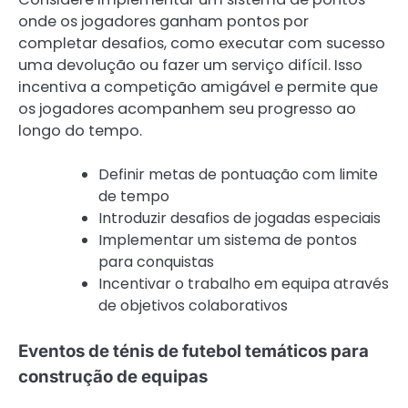
onde os jogadores ganham pontos por
completar desafios, como executar com sucesso
uma devolução ou fazer um serviço difícil. Isso
incentiva a competição amigável e permite que
os jogadores acompanhem seu progresso ao
longo do tempo.
Definir metas de pontuação com limite
de tempo
Introduzir desafios de jogadas especiais
Implementar um sistema de pontos
para conquistas
Incentivar o trabalho em equipa através
de objetivos colaborativos
Eventos de ténis de futebol temáticos para
construção de equipas