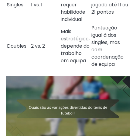
Singles
1 vs. 1
requer
jogado até 11 ou
habilidade
21 pontos
individual
Pontuação
Mais
igual à dos
estratégico,
singles, mas
Doubles
2 vs. 2
depende do
com
trabalho
coordenação
em equipa
de equipa