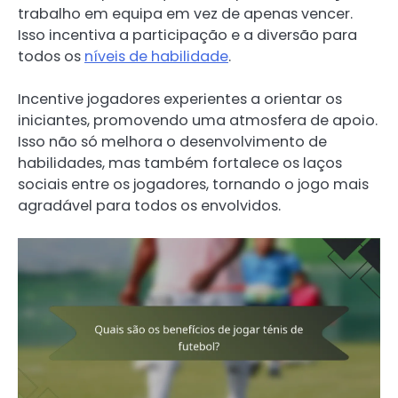
trabalho em equipa em vez de apenas vencer.
Isso incentiva a participação e a diversão para
todos os
níveis de habilidade
.
Incentive jogadores experientes a orientar os
iniciantes, promovendo uma atmosfera de apoio.
Isso não só melhora o desenvolvimento de
habilidades, mas também fortalece os laços
sociais entre os jogadores, tornando o jogo mais
agradável para todos os envolvidos.