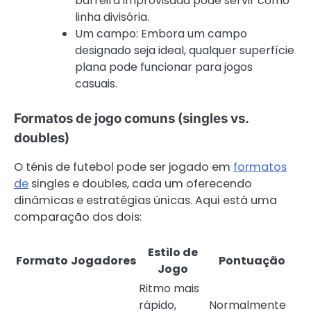
barreira improvisada pode servir como
linha divisória.
Um campo: Embora um campo
designado seja ideal, qualquer superfície
plana pode funcionar para jogos
casuais.
Formatos de jogo comuns (singles vs.
doubles)
O ténis de futebol pode ser jogado em
formatos
de
singles e doubles, cada um oferecendo
dinâmicas e estratégias únicas. Aqui está uma
comparação dos dois:
Estilo de
Formato
Jogadores
Pontuação
Jogo
Ritmo mais
rápido,
Normalmente