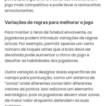
jogo mais competitivo e pode levar a reviravoltas
emocionantes.
Variações de regras para melhorar o jogo
Para manter o ténis de futebol envolvente, os
jogadores podem introduzir variações de regras
únicas. Por exemplo, permitir apenas um certo
número de toques antes que a bola deva ser
devolvida pode aumentar o ritmo do jogo e
desafiar as habilidades dos jogadores.
Outra variação é designar áreas específicas do
campo para pontuação, como um sistema de
“zonas” onde diferentes zonas têm diferentes
valores de pontos. Isso adiciona um elemento
estratégico, pois os jogadores devem visar zonas
de maior valor enquanto defendem as suas